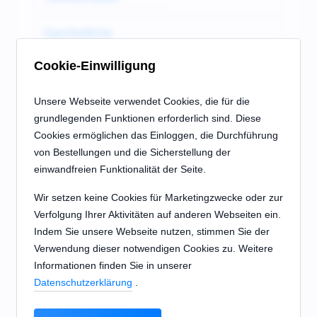
Ganzheitliche
Numerologie mit
Cookie-Einwilligung
kabbalistischen
Peter Schneider
Elementen: Ausführliche
Darstellung der Zahlen
Unsere Webseite verwendet Cookies, die für die
von 0 bis 113 *
grundlegenden Funktionen erforderlich sind. Diese
Cookies ermöglichen das Einloggen, die Durchführung
von Bestellungen und die Sicherstellung der
Numerologie von Orten
Dr. Ernestina
einwandfreien Funktionalität der Seite.
und ihre Beziehung zu
Mazza
uns *
Wir setzen keine Cookies für Marketingzwecke oder zur
Verfolgung Ihrer Aktivitäten auf anderen Webseiten ein.
Psychologische
Indem Sie unsere Webseite nutzen, stimmen Sie der
Numerologie nach Dr.
Dr. Ernestina
Verwendung dieser notwendigen Cookies zu. Weitere
Mazza ® Band 2:
Mazza
Informationen finden Sie in unserer
Lebensphasen und ihre
Datenschutzerklärung
.
Schwingung *