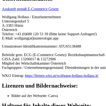
Auskunft gemäß E-Commerce Gesetz
Wolfgang Hollaus / Einzelunternehmen
Untersiegendorf 5
A-3383 Hürm
Österreich
Telefon: +43 (0)680 120 53 39 (Bitte keine Support-Anfragen!)
E-Mail: wolfgang[at]numerologie.app
Umsatzsteuer-Identifikationsnummer: ATU65138488
Behörde gem. ECG (E-Commerce Gesetz): Bezirkshauptmannschaft
GISA-Zahl: 13206017 & 13272906
Mitglied der Wirtschaftskammer Österreich
Fachgruppen / Unternehmensgegenstand: Dienstleistungen in der auto
WKO Eintrag:
https://firmen.wko.at/wolfgang-hollaus-hollaus-it/
Lizenzen und Bildernachweise:
Bilder auf der Webseite: Canva
Haftung für Inhalte dieser Webseite: