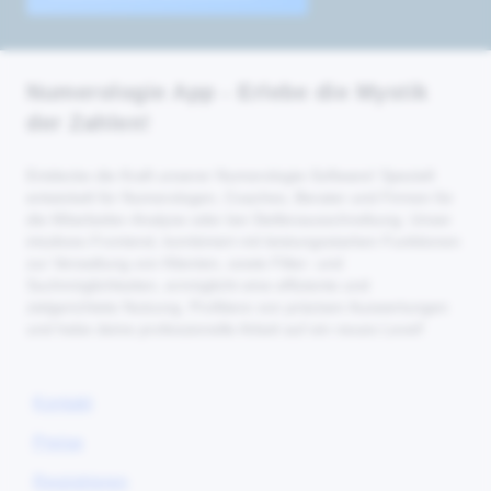
Numerologie App - Erlebe die Mystik
der Zahlen!
Entdecke die Kraft unserer Numerologie-Software! Speziell
entwickelt für Numerologen, Coaches, Berater und Firmen für
die Mitarbeiter-Analyse oder bei Stellenausschreibung. Unser
intuitives Frontend, kombiniert mit leistungsstarken Funktionen
zur Verwaltung von Klienten, sowie Filter- und
Suchmöglichkeiten, ermöglicht eine effiziente und
zielgerichtete Nutzung. Profitiere von präzisen Auswertungen
und hebe deine professionelle Arbeit auf ein neues Level!
Kontakt
Preise
Registrieren