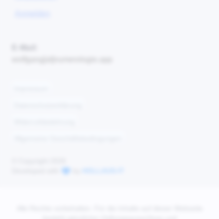
Anmelden
E-Mail:
wolfgang[at]numerologie.app
Impressum
Datenschutzerklärung
Widerrufsbelehrung
Allgemeine Geschäftsbedingungen
© Copyright 2026
Developed with
by
HOLLAUS-IT
Alle Rechte vorbehalten. Für die Inhalte auf dieser Webseite
besteht gänzlicher Haftungsausschluss und