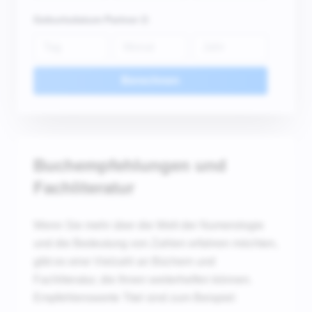
Geburtsdatum Partner 2:
Berechnen
Buchempfehlungen und
Fachliteratur
Wenn Sie mehr über die Welt der Numerologie
und die Bedeutung von Zahlen erfahren möchten,
gibt es eine Vielzahl an Büchern und
Fachliteratur, die Ihnen weiterhelfen können.
Empfehlenswerte Titel sind zum Beispiel: