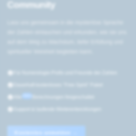
Community
Lass uns gemeinsam in die mysteriöse Sprache
der Zahlen eintauchen und erkunden, wie sie uns
auf dem Weg zu Wachstum, tiefer Erfüllung und
spiritueller Weisheit begleiten kann.
Für Numerologie-Profis und Freunde der Zahlen
Dauerhaft kostenloses "Free Spirit" Paket
PRO
Alle
Berechnungen freigeschaltet
Support & laufende Weiterentwicklungen
Kostenlos anmelden
→