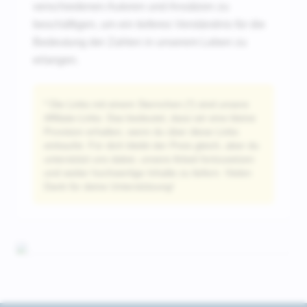
verschiedenen Autoren und Ansätzen zu
beschäftigen, um ein tieferes Verständnis für die
Bedeutung der Zahlen in unserem Leben zu
erlangen.
* Die Links mit einem Sternchen (*) sind unsere
Affiliate-Links. Das bedeutet, dass wir eine kleine
Provision erhalten, wenn du über diese Links
einkaufst. Für dich bleibt der Preis gleich, aber du
unterstützt uns dabei, unsere Arbeit fortzusetzen
und weiter hochwertige Inhalte zu liefern. Vielen
Dank für deine Unterstützung!