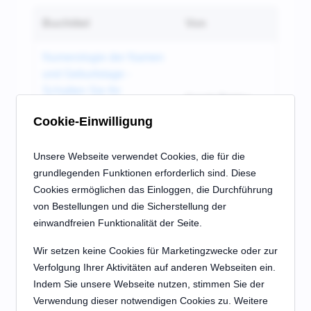
Buchtitel
Von
Numerologie der Namen
und Geburtstage -
Schalten Sie Ihr
Sarah Ripley
Schicksal frei und
Cookie-Einwilligung
entdecken Sie
Kompatibilität *
Unsere Webseite verwendet Cookies, die für die
grundlegenden Funktionen erforderlich sind. Diese
Das Wesen des
Cookies ermöglichen das Einloggen, die Durchführung
Seelenbildes:
von Bestellungen und die Sicherstellung der
Ganzheitliche
Peter Schneider
einwandfreien Funktionalität der Seite.
Numerologie - Geist,
Seele, Körper *
Wir setzen keine Cookies für Marketingzwecke oder zur
Verfolgung Ihrer Aktivitäten auf anderen Webseiten ein.
Die Botschaft Deiner
Indem Sie unsere Webseite nutzen, stimmen Sie der
persönlichen Zahlen
Verwendung dieser notwendigen Cookies zu. Weitere
entdecken und
Bodo Trieb