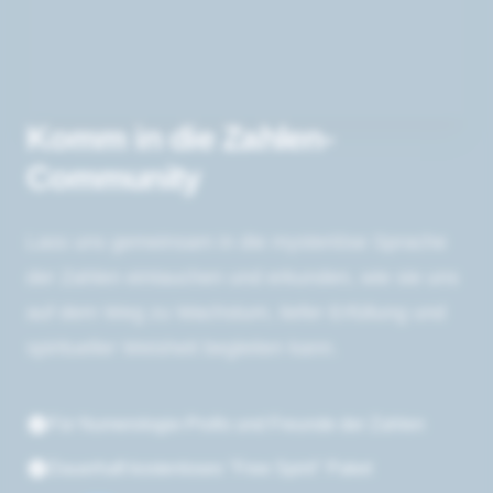
Komm in die Zahlen-
Community
Lass uns gemeinsam in die mysteriöse Sprache
der Zahlen eintauchen und erkunden, wie sie uns
auf dem Weg zu Wachstum, tiefer Erfüllung und
spiritueller Weisheit begleiten kann.
Für Numerologie-Profis und Freunde der Zahlen
Dauerhaft kostenloses "Free Spirit" Paket