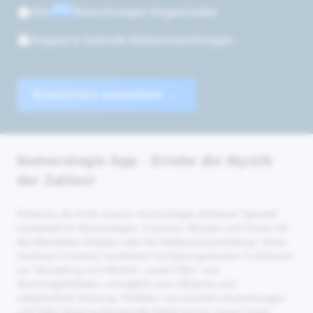
PRO
Alle
Berechnungen freigeschaltet
Support & laufende Weiterentwicklungen
Kostenlos anmelden
→
Numerologie App - Erlebe die Mystik
der Zahlen!
Entdecke die Kraft unserer Numerologie-Software! Speziell
entwickelt für Numerologen, Coaches, Berater und Firmen für
die Mitarbeiter-Analyse oder bei Stellenausschreibung. Unser
intuitives Frontend, kombiniert mit leistungsstarken Funktionen
zur Verwaltung von Klienten, sowie Filter- und
Suchmöglichkeiten, ermöglicht eine effiziente und
zielgerichtete Nutzung. Profitiere von präzisen Auswertungen
und hebe deine professionelle Arbeit auf ein neues Level!