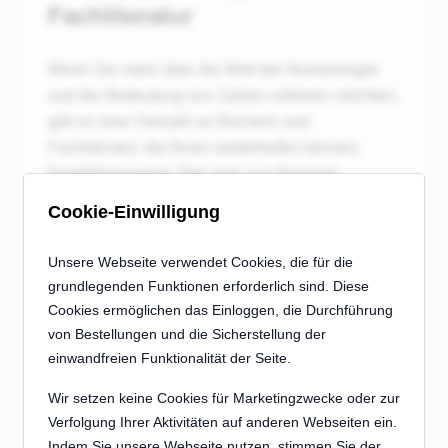
Fachliteratur
Wenn Sie mehr über die Welt der Numerologie
und die Bedeutung von Zahlen erfahren möchten,
gibt es eine Vielzahl an Büchern und
Fachliteratur, die Ihnen weiterhelfen können.
Empfehlenswerte Titel sind zum Beispiel:
Cookie-Einwilligung
Buchtitel
Von
Unsere Webseite verwendet Cookies, die für die
Energieheilung - 345
grundlegenden Funktionen erforderlich sind. Diese
Techniken & Strategien
Cookies ermöglichen das Einloggen, die Durchführung
Monique
für Einsteiger zur
von Bestellungen und die Sicherstellung der
Wagner
spirituellen
einwandfreien Funktionalität der Seite.
Transformation *
Wir setzen keine Cookies für Marketingzwecke oder zur
Verfolgung Ihrer Aktivitäten auf anderen Webseiten ein.
Der Weg zur emotionalen
Indem Sie unsere Webseite nutzen, stimmen Sie der
Selbständigkeit: