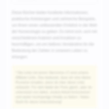
Diese Bücher bieten fundierte Informationen,
praktische Anleitungen und zahlreiche Beispiele,
um Ihnen einen umfassenden Einblick in die Welt
der Numerologie zu geben. Es lohnt sich, sich mit
verschiedenen Autoren und Ansätzen zu
beschäftigen, um ein tieferes Verständnis für die
Bedeutung der Zahlen in unserem Leben zu
erlangen.
* Die Links mit einem Sternchen (*) sind unsere
Affiliate-Links. Das bedeutet, dass wir eine kleine
Provision erhalten, wenn du über diese Links
einkaufst. Für dich bleibt der Preis gleich, aber du
unterstützt uns dabei, unsere Arbeit fortzusetzen
und weiter hochwertige Inhalte zu liefern. Vielen
Dank für deine Unterstützung!