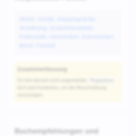
Mimik, Gestik, Körpersprache,
Anziehung, Zusammenarbeit,
Potenziale, Introvertiert, Extrovertiert,
Beruf, Freizeit
Zusammenfassung
Du bist derzeit nicht angemeldet.
Registriere
dich jetzt kostenlos, um die Beschreibung
anzuzeigen.
Buchempfehlungen und